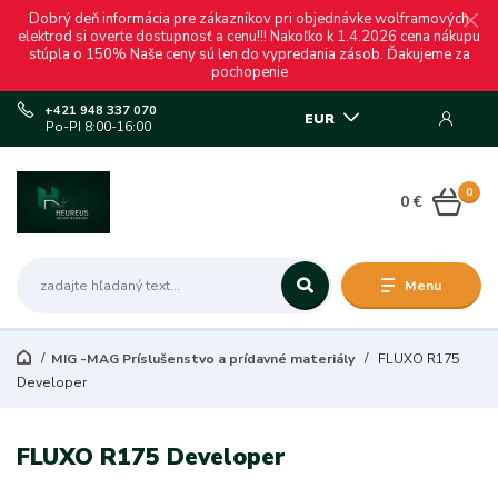
Dobrý deň informácia pre zákazníkov pri objednávke wolframových
elektrod si overte dostupnosť a cenu!!! Nakoľko k 1.4.2026 cena nákupu
stúpla o 150% Naše ceny sú len do vypredania zásob. Ďakujeme za
pochopenie
+421 948 337 070
EUR
Po-PI 8:00-16:00
0
0 €
Menu
MIG -MAG Príslušenstvo a prídavné materiály
FLUXO R175
Developer
FLUXO R175 Developer