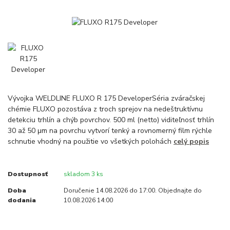
Vývojka WELDLINE FLUXO R 175 DeveloperSéria zváračskej
chémie FLUXO pozostáva z troch sprejov na nedeštruktívnu
detekciu trhlín a chýb povrchov. 500 ml (netto) viditeľnosť trhlín
30 až 50 μm na povrchu vytvorí tenký a rovnomerný film rýchle
schnutie vhodný na použitie vo všetkých polohách
celý popis
Dostupnosť
skladom 3 ks
Doba
Doručenie 14.08.2026 do 17:00. Objednajte do
dodania
10.08.2026 14:00