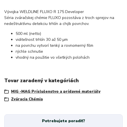
Vývojka WELDLINE FLUXO R 175 Developer
Séria zváračskej chémie FLUXO pozostáva z troch sprejov na
nedeštruktívnu detekciu trhlín a chýb povrchov.
500 ml (netto)
viditeľnosť trhlín 30 až 50 μm
na povrchu vytvorí tenký a rovnomerný film
rýchle schnutie
vhodný na použitie vo všetkých polohách
Tovar zaradený v kategóriách
MIG -MAG Príslušenstvo a prídavné materiály
Zváracia Chémia
Potrebujete poradiť?