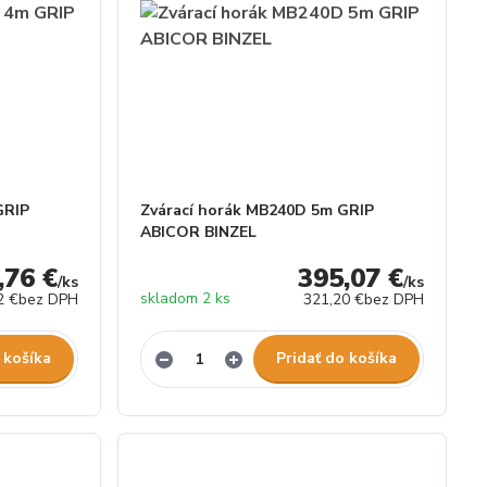
GRIP
Zvárací horák MB240D 5m GRIP
ABICOR BINZEL
,76 €
395,07 €
/
ks
/
ks
skladom 2 ks
2 €
bez DPH
321,20 €
bez DPH
 košíka
Pridať do košíka