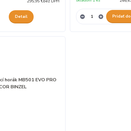
skladom 1 ks
246,4
295,95 €
bez DPH
Pridať do
Detail