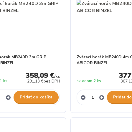
 horák MB240D 3m GRIP
Zvárací horák MB240D 4m 
 BINZEL
ABICOR BINZEL
358,09 €
377
/
ks
1 ks
skladom 2 ks
291,13 €
bez DPH
307,1
Pridať do košíka
Pridať do