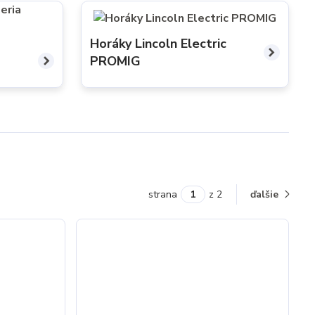
Horáky Lincoln Electric
o
PROMIG
strana
z 2
ďalšie