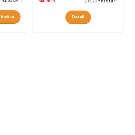
7 €
bez DPH
skladom
292,20 €
bez DPH
 košíka
Detail