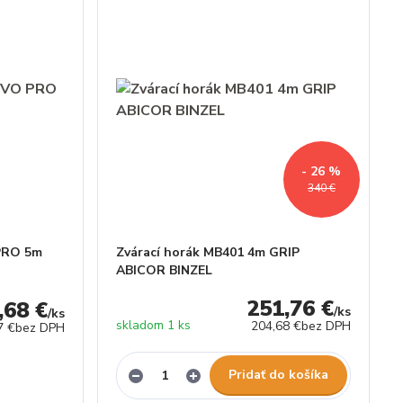
- 26 %
340 €
PRO 5m
Zvárací horák MB401 4m GRIP
ABICOR BINZEL
251,76 €
,68 €
/
ks
/
ks
skladom 1 ks
204,68 €
bez DPH
7 €
bez DPH
Pridať do košíka