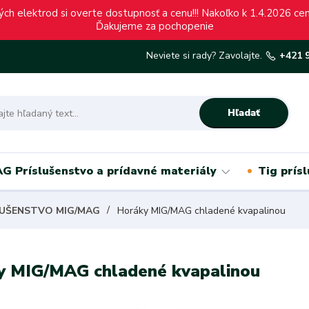
ch elektrod si overte dostupnosť a cenu!!! Nakoľko k 1.4.2026 c
Ďakujeme za pochopenie
Neviete si rady? Zavolajte.
+421 
Hľadať
G Príslušenstvo a prídavné materiály
Tig prís
LUŠENSTVO MIG/MAG
Horáky MIG/MAG chladené kvapalinou
y MIG/MAG chladené kvapalinou