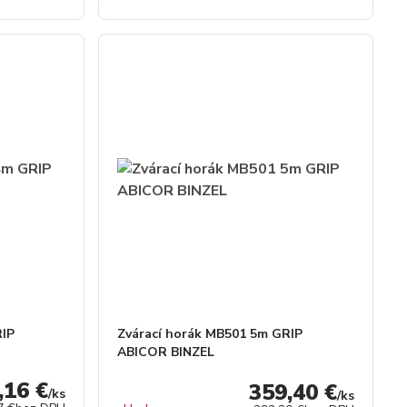
RIP
Zvárací horák MB501 5m GRIP
ABICOR BINZEL
,16 €
359,40 €
/
ks
/
ks