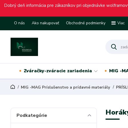
Dobrý deň informácia pre zákazníkov pri objednávke wolframový
O nás
Ako nakupovať
Obchodné podmienky
Viac
Zváračky-zváracie zariadenia
MIG -MA
MIG -MAG Príslušenstvo a prídavné materiály
PRÍS
Horák
Podkategórie