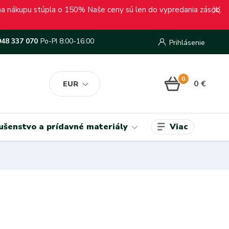
ena nákupu stúpla o 150% Naše ceny sú len do vypredania zásob.
948 337 070
Po-PI 8:00-16:00
Prihlásenie
0
0 €
EUR
Viac
lušenstvo a prídavné materiály