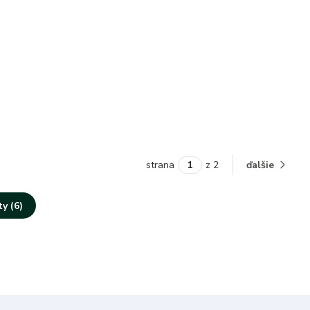
strana
z 2
ďalšie
y (6)