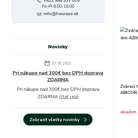
+421 948 337 070
Po-PI 8:00-16:00
info@heureus.sk
Novinky
07.05.2023
Pri nákupe nad 300€ bez DPH doprava
ZDARMA
Zvárací
Pri nákupe nad 300€ bez DPH doprava
ABICOR
ZDARMA
čítať celé
skladom
Zobraziť všetky novinky