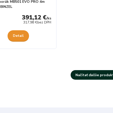
 horák MB501 EVO PRO 4m
 BINZEL
391,12 €
/
ks
317,98 €
bez DPH
Detail
Načítať ďalšie produkt