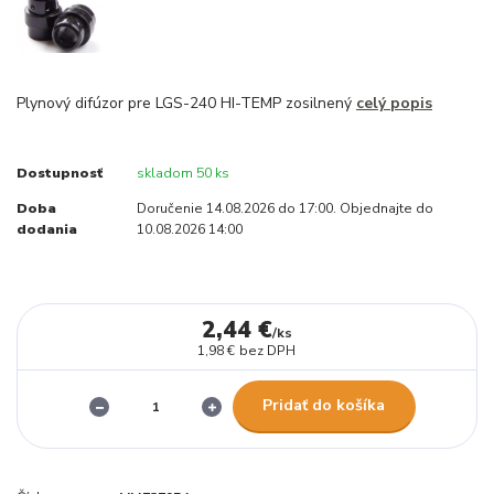
Plynový difúzor pre LGS-240 HI-TEMP zosilnený
celý popis
Dostupnosť
skladom 50 ks
Doba
Doručenie 14.08.2026 do 17:00. Objednajte do
dodania
10.08.2026 14:00
2,44 €
/
ks
1,98 €
bez DPH
Pridať do košíka