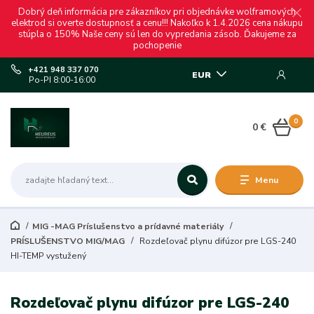
Dobrý deň informácia pre zákazníkov pri objednávke wolframových
elektrod si overte dostupnosť a cenu!!! Nakoľko k 1.4.2026 cena nákupu
stúpla o 150% Naše ceny sú len do vypredania zásob. Ďakujeme za
pochopenie
+421 948 337 070
EUR
Po-PI 8:00-16:00
0
0 €
Menu
MIG -MAG Príslušenstvo a prídavné materiály
PRÍSLUŠENSTVO MIG/MAG
Rozdeľovač plynu difúzor pre LGS-240
HI-TEMP vystužený
Rozdeľovač plynu difúzor pre LGS-240