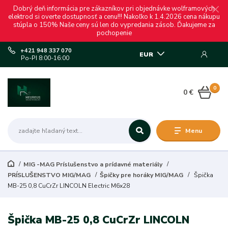
Dobrý deň informácia pre zákazníkov pri objednávke wolframových
elektrod si overte dostupnosť a cenu!!! Nakoľko k 1.4.2026 cena nákupu
stúpla o 150% Naše ceny sú len do vypredania zásob. Ďakujeme za
pochopenie
+421 948 337 070
EUR
Po-PI 8:00-16:00
0
0 €
Menu
MIG -MAG Príslušenstvo a prídavné materiály
PRÍSLUŠENSTVO MIG/MAG
Špičky pre horáky MIG/MAG
Špička
MB-25 0,8 CuCrZr LINCOLN Electric M6x28
Špička MB-25 0,8 CuCrZr LINCOLN