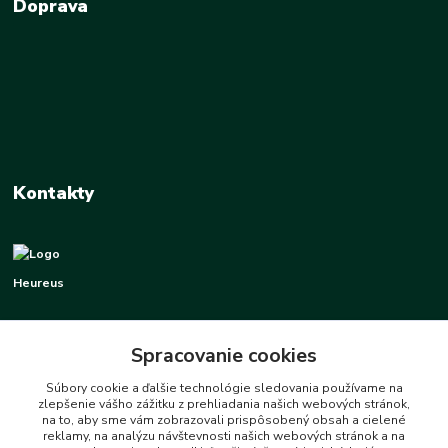
Doprava
Kontakty
Heureus
+421 948 337 070
Spracovanie cookies
Po-PI 8:00-16:00
info@heureus.sk
Súbory cookie a ďalšie technológie sledovania používame na
zlepšenie vášho zážitku z prehliadania našich webových stránok,
na to, aby sme vám zobrazovali prispôsobený obsah a cielené
reklamy, na analýzu návštevnosti našich webových stránok a na