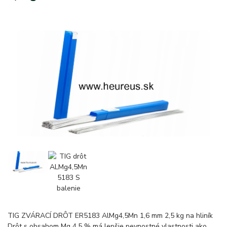
TIG ZVÁRACÍ DRÔT ER5183 AlMg4,5Mn 1,6 mm 2,5 kg na hliník
Drôt s obsahom Mg 4,5 % má lepšie pevnostné vlastnosti ako