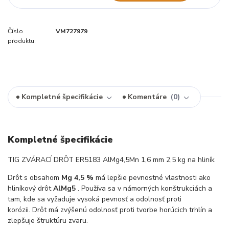
Číslo
VM727979
produktu:
Kompletné špecifikácie
Komentáre
0
Kompletné špecifikácie
TIG ZVÁRACÍ DRÔT ER5183 AlMg4,5Mn 1,6 mm 2,5 kg na hliník
Drôt s obsahom
Mg
4,5 %
má lepšie pevnostné vlastnosti ako
hliníkový drôt
AlMg5
. Používa sa v námorných konštrukciách a
tam, kde sa vyžaduje vysoká pevnosť a odolnosť proti
korózii. Drôt má zvýšenú odolnosť proti tvorbe horúcich trhlín a
zlepšuje štruktúru zvaru.