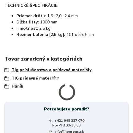
TECHNICKÉ ŠPECIFIKÁCIE:
Priemer drôtu:
1,6 -2,0- 2,4 mm
Dĺžka lišty:
1000 mm
Hmotnosť:
2,5 kg
Rozmer balenia [2,5 kg]:
101 x 5 x 5 cm
Tovar zaradený v kategóriách
Tig príslušenstvo a prídavné materiály
TIG prídavné materiály
Hliník
Potrebujete poradiť?
+421 948 337 070
Po-PI 8:00-16:00
info@heureus.sk