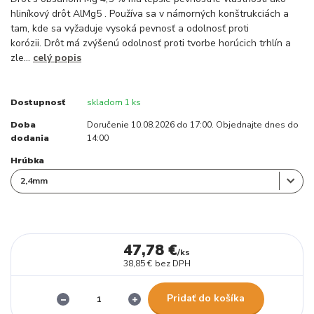
hliníkový drôt AlMg5 . Používa sa v námorných konštrukciách a
tam, kde sa vyžaduje vysoká pevnosť a odolnosť proti
korózii. Drôt má zvýšenú odolnosť proti tvorbe horúcich trhlín a
zle...
celý popis
Dostupnosť
skladom 1 ks
Doba
Doručenie 10.08.2026 do 17:00. Objednajte dnes do
dodania
14:00
Hrúbka
47,78 €
/
ks
38,85 €
bez DPH
Pridať do košíka