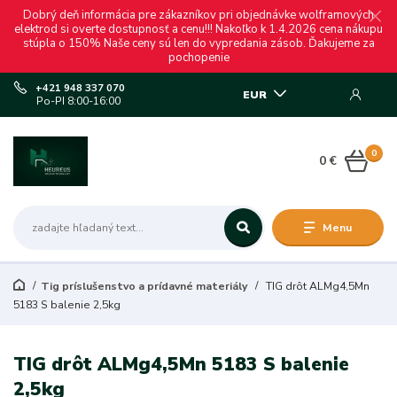
Dobrý deň informácia pre zákazníkov pri objednávke wolframových
elektrod si overte dostupnosť a cenu!!! Nakoľko k 1.4.2026 cena nákupu
stúpla o 150% Naše ceny sú len do vypredania zásob. Ďakujeme za
pochopenie
+421 948 337 070
EUR
Po-PI 8:00-16:00
0
0 €
Menu
Tig príslušenstvo a prídavné materiály
TIG drôt ALMg4,5Mn
5183 S balenie 2,5kg
TIG drôt ALMg4,5Mn 5183 S balenie
2,5kg