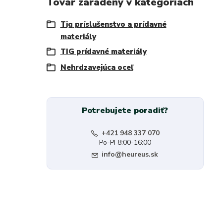
Tovar zaradený v kategóriách
Tig príslušenstvo a prídavné
materiály
TIG prídavné materiály
Nehrdzavejúca oceľ
Potrebujete poradiť?
+421 948 337 070
Po-PI 8:00-16:00
info@heureus.sk