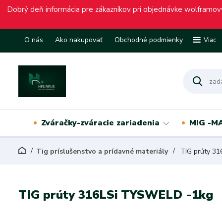
Dobrý deň informácia pre zákazníkov pri objednávke wolframový
O nás
Ako nakupovať
Obchodné podmienky
Viac
Zváračky-zváracie zariadenia
MIG -MA
Tig príslušenstvo a prídavné materiály
TIG prúty 3
TIG prúty 316LSi TYSWELD -1kg