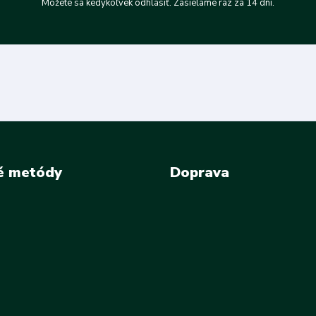
Môžete sa kedykoľvek odhlásiť. Zasielame raz za 14 dní.
é metódy
Doprava