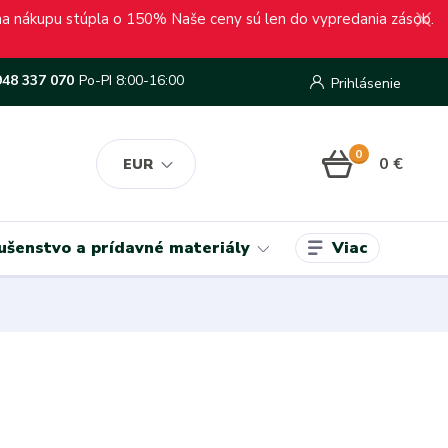
ena nákupu stúpla o 150% Naše ceny sú len do vypredania zásob.
948 337 070
Po-PI 8:00-16:00
Prihlásenie
0
0 €
EUR
Viac
lušenstvo a prídavné materiály