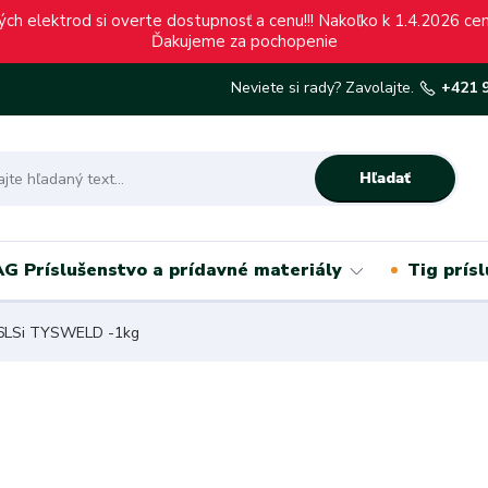
ch elektrod si overte dostupnosť a cenu!!! Nakoľko k 1.4.2026 c
Ďakujeme za pochopenie
Neviete si rady? Zavolajte.
+421 
Hľadať
G Príslušenstvo a prídavné materiály
Tig prís
16LSi TYSWELD -1kg