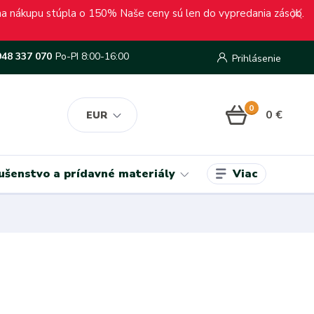
ena nákupu stúpla o 150% Naše ceny sú len do vypredania zásob.
948 337 070
Po-PI 8:00-16:00
Prihlásenie
0
0 €
EUR
Viac
lušenstvo a prídavné materiály