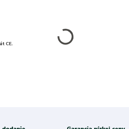
kát CE.
 dodanie
Garancia nízkej ceny