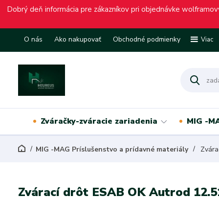
Dobrý deň informácia pre zákazníkov pri objednávke wolframový
O nás
Ako nakupovať
Obchodné podmienky
Viac
Zváračky-zváracie zariadenia
MIG -MA
MIG -MAG Príslušenstvo a prídavné materiály
Zvárac
Zvárací drôt ESAB OK Autrod 12.51