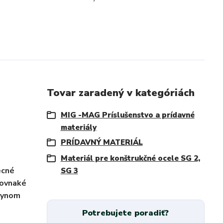
Tovar zaradený v kategóriách
MIG -MAG Príslušenstvo a prídavné
materiály
PRÍDAVNÝ MATERIÁL
Materiál pre konštrukčné ocele SG 2,
ecné
SG 3
rovnaké
plynom
Potrebujete poradiť?