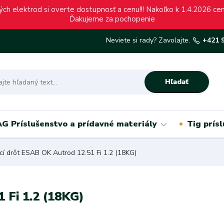
ch elektrod si overte dostupnosť a cenu!!! Nakoľko k 1.4.2026 c
Ďakujeme za pochopenie
Neviete si rady? Zavolajte.
+421 
Hľadať
G Príslušenstvo a prídavné materiály
Tig prís
í drôt ESAB OK Autrod 12.51 Fi 1.2 (18KG)
 Fi 1.2 (18KG)