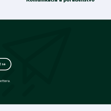
ť sa
ettera.