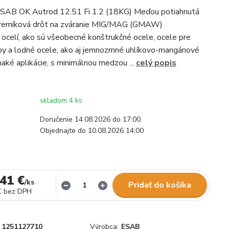
 ESAB OK Autrod 12.51 Fi 1.2 (18KG) Meďou potiahnutá
remíková drôt na zváranie MIG/MAG (GMAW)
ocelí, ako sú všeobecné konštrukčné ocele, ocele pre
y a lodné ocele, ako aj jemnozrnné uhlíkovo-mangánové
naké aplikácie, s minimálnou medzou ...
celý popis
skladom 4 ks
Doručenie 14.08.2026 do 17:00.
Objednajte do 10.08.2026 14:00
41 €
/
ks
Pridať do košíka
€
bez DPH
1251127710
Výrobca:
ESAB