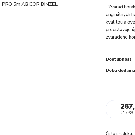
Zvárací hor
originálnych h
kvalitou a ov
predstavuje úp
zváracieho hor
Dostupnosť
Doba dodania
267,
217,63
Číslo produktu: