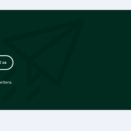
ť sa
ettera.