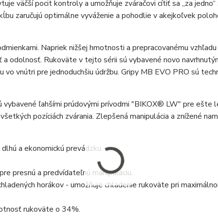
je väčší pocit kontroly a umožňuje zváračovi cítiť sa „za jedno“ 
 kĺbu zaručujú optimálne vyváženie a pohodlie v akejkoľvek poloh
odmienkami. Napriek nižšej hmotnosti a prepracovanému vzhľadu
 odolnosť. Rukoväte v tejto sérii sú vybavené novo navrhnutým
oru vo vnútri pre jednoduchšiu údržbu. Gripy MB EVO PRO sú tech
 vybavené ľahšími prúdovými prívodmi "BIKOX® LW" pre ešte l
 všetkých pozíciách zvárania. Zlepšená manipulácia a znížené na
e dlhú a ekonomickú prevádzku.
pre presnú a predvídateľnú manipuláciu.
chladených horákov - umožňuje chladenie rukoväte pri maximáln
motnosť rukoväte o 34%.