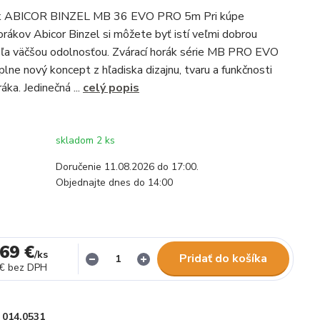
ák ABICOR BINZEL MB 36 EVO PRO 5m Pri kúpe
orákov Abicor Binzel si môžete byť istí veľmi dobrou
eľa väčšou odolnosťou. Zvárací horák série MB PRO EVO
lne nový koncept z hľadiska dizajnu, tvaru a funkčnosti
áka. Jedinečná ...
celý popis
skladom 2 ks
Doručenie 11.08.2026 do 17:00.
Objednajte dnes do 14:00
69 €
/
ks
Pridať do košíka
 €
bez DPH
014.0531