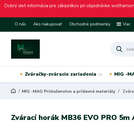
Dobrý deň informácia pre zákazníkov pri objednávke wolframový
O nás
Ako nakupovať
Obchodné podmienky
Viac
Zváračky-zváracie zariadenia
MIG -MA
MIG -MAG Príslušenstvo a prídavné materiály
Zvára
Zvárací horák MB36 EVO PRO 5m