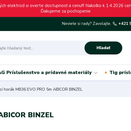
ch elektrod si overte dostupnosť a cenu!!! Nakoľko k 1.4.2026 c
Ďakujeme za pochopenie
Neviete si rady? Zavolajte.
+421 
Hľadať
G Príslušenstvo a prídavné materiály
Tig prís
cí horák MB36 EVO PRO 5m ABICOR BINZEL
 ABICOR BINZEL