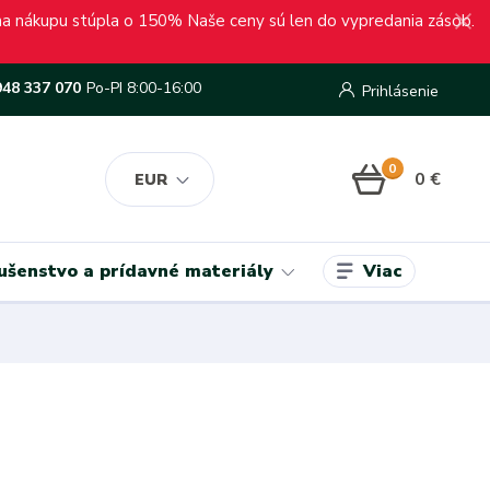
ena nákupu stúpla o 150% Naše ceny sú len do vypredania zásob.
948 337 070
Po-PI 8:00-16:00
Prihlásenie
0
0 €
EUR
Viac
lušenstvo a prídavné materiály