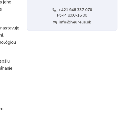
s jeho
e
+421 948 337 070
Po-PI 8:00-16:00
info@heureus.sk
 nastavuje
i,
nológiou
epšiu
máhanie
om