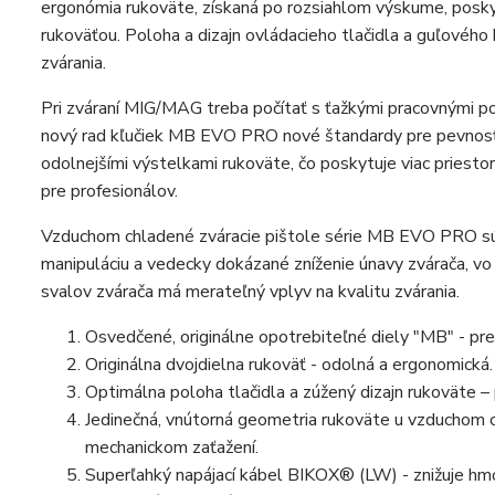
ergonómia rukoväte, získaná po rozsiahlom výskume, poskytu
rukoväťou. Poloha a dizajn ovládacieho tlačidla a guľového
zvárania.
Pri zváraní MIG/MAG treba počítať s ťažkými pracovnými p
nový rad kľučiek MB EVO PRO nové štandardy pre pevnosť a
odolnejšími výstelkami rukoväte, čo poskytuje viac priest
pre profesionálov.
Vzduchom chladené zváracie pištole série MB EVO PRO sú
manipuláciu a vedecky dokázané zníženie únavy zvárača, vo
svalov zvárača má merateľný vplyv na kvalitu zvárania.
Osvedčené, originálne opotrebiteľné diely "MB" - pr
Originálna dvojdielna rukoväť - odolná a ergonomická.
Optimálna poloha tlačidla a zúžený dizajn rukoväte – 
Jedinečná, vnútorná geometria rukoväte u vzduchom 
mechanickom zaťažení.
Superľahký napájací kábel BIKOX® (LW) - znižuje h